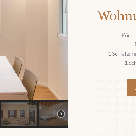
Wohnu
Küche
1 Schlafzim
1 Sc