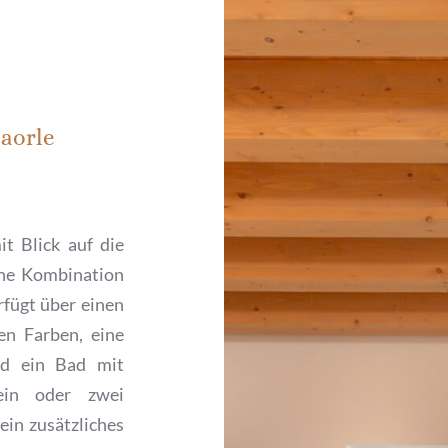
orle 
 Blick auf die 
he Kombination 
fügt über einen 
n Farben, eine 
nd ein Bad mit 
in oder zwei 
in zusätzliches 