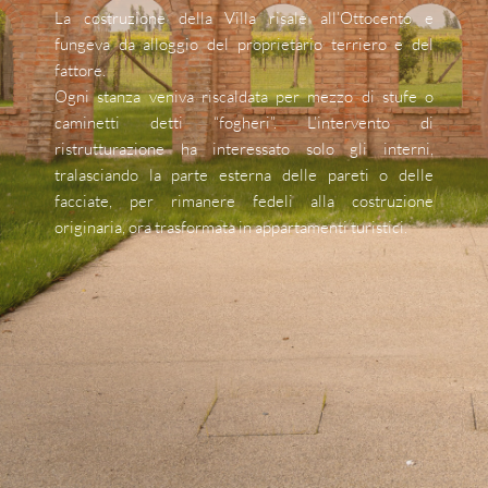
La costruzione della Villa risale all’Ottocento e 
fungeva da alloggio del proprietario terriero e del 
fattore.
Ogni stanza veniva riscaldata per mezzo di stufe o 
caminetti detti “fogheri”. L’intervento di 
ristrutturazione ha interessato solo gli interni, 
tralasciando la parte esterna delle pareti o delle 
facciate, per rimanere fedeli alla costruzione 
originaria, ora trasformata in appartamenti turistici.