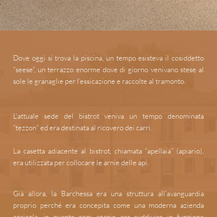
Dove oggi si trova la piscina, un tempo esisteva il cosiddetto 
“seese”, un terrazzo enorme dove di giorno venivano stese al 
sole le granaglie per l’essicazione e raccolte al tramonto.
L’attuale sede del bistrot veniva un tempo denominata 
“tezzon” ed era destinata al ricovero dei carri.
La casetta adiacente al bistrot, chiamata “apellaia” (apiario), 
era utilizzata per collocare le arnie delle api.
Già allora, la Barchessa era una struttura all’avanguardia 
proprio perché era concepita come una moderna azienda 
agricola, in quanto ogni spazio era suddiviso in funzione 