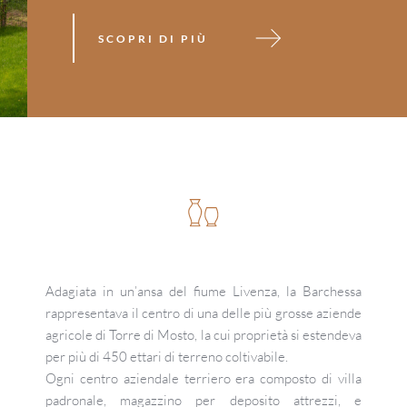
SCOPRI DI PIÙ
Adagiata in un’ansa del fiume Livenza, la Barchessa 
rappresentava il centro di una delle più grosse aziende 
agricole di Torre di Mosto, la cui proprietà si estendeva 
per più di 450 ettari di terreno coltivabile.
Ogni centro aziendale terriero era composto di villa 
padronale, magazzino per deposito attrezzi, e 