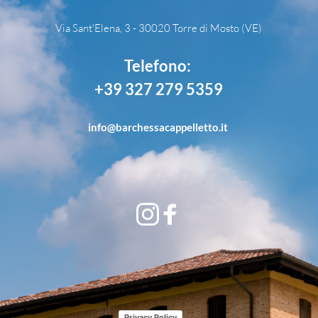
Via Sant'Elena, 3 - 30020 Torre di Mosto (VE)
Telefono: 
+39 327 279 5359
info
@barchessacappelletto.it
Privacy Policy